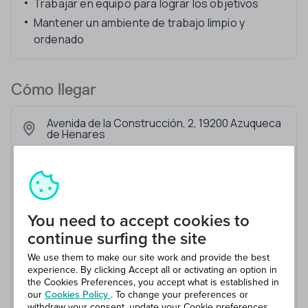
Trabajar en equipo para lograr los objetivos
Mantener un ambiente de trabajo limpio y
ordenado
Cómo llegar
Avenida de la Construcción, 2, 19200 Azuqueca
de Henares
You need to accept cookies to
continue surfing the site
We use them to make our site work and provide the best
experience. By clicking Accept all or activating an option in
the Cookies Preferences, you accept what is established in
our
Cookies Policy
. To change your preferences or
withdraw your consent, update your Cookie preferences.