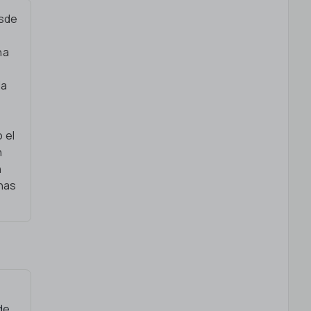
esde
na
la
 el
n
n
anas
de