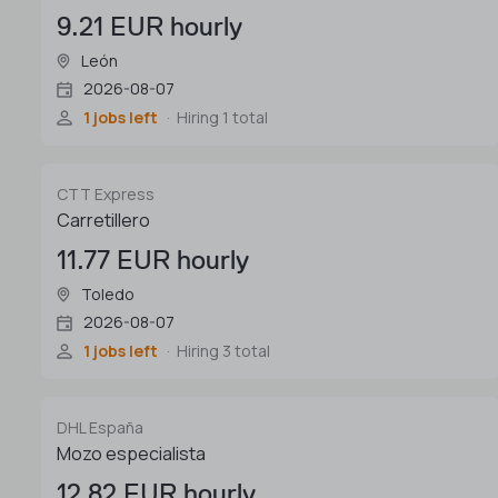
9.21 EUR hourly
León
2026-08-07
1 jobs left
Hiring 1 total
CTT Express
Carretillero
11.77 EUR hourly
Toledo
2026-08-07
1 jobs left
Hiring 3 total
DHL España
Mozo especialista
12.82 EUR hourly