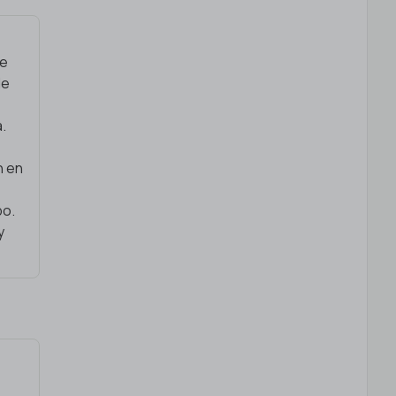
de
de
a.
n en
po.
y