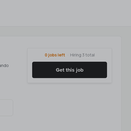
0 jobs left
Hiring 3 total
nando
Get this job