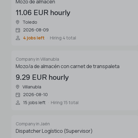
Mozo de almacén
11.06 EUR hourly
Toledo
2026-08-09
4 jobs left
Hiring 4 total
Company in Villanubla
Mozo/a de almacén con carnet de transpaleta
9.29 EUR hourly
Villanubla
2026-08-10
15 jobs left
Hiring 15 total
Company in Jaén
Dispatcher Logístico (Supervisor)