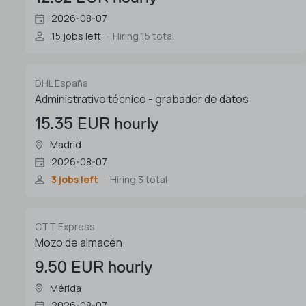
2026-08-07
15 jobs left
Hiring 15 total
DHL España
Administrativo técnico - grabador de datos
15.35 EUR hourly
Madrid
2026-08-07
3 jobs left
Hiring 3 total
CTT Express
Mozo de almacén
9.50 EUR hourly
Mérida
2026-08-07