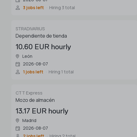
3 jobs left
Hiring 3 total
STRADIVARIUS
Dependiente de tienda
10.60 EUR hourly
León
2026-08-07
1 jobs left
Hiring 1 total
CTT Express
Mozo de almacén
13.17 EUR hourly
Madrid
2026-08-07
2 jobs left
Hiring 2 total