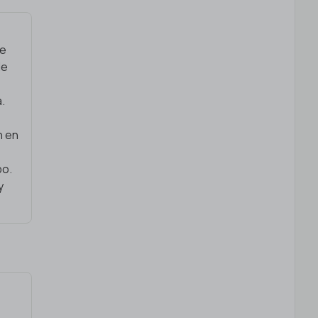
de
de
a.
n en
po.
y