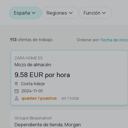
España
Regiones
Función
113
ofertas de trabajo
Fecha de inici
Ordenar por
:
ZARA HOME ES
Mozo de almacén
9.58 EUR por hora
Costa Adeje
2024-11-01
quedan 1 puestos
en 1 total
Groupe Beaumanoir
Dependiente de tienda, Morgan