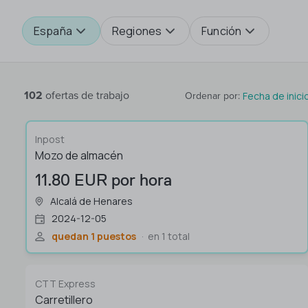
España
Regiones
Función
102
ofertas de trabajo
Fecha de inici
Ordenar por
:
Inpost
Mozo de almacén
11.80 EUR por hora
Alcalá de Henares
2024-12-05
quedan 1 puestos
en 1 total
CTT Express
Carretillero