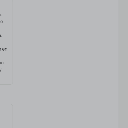
de
de
a.
n en
po.
y