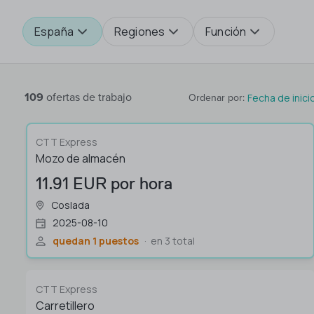
España
Regiones
Función
109
ofertas de trabajo
Fecha de inici
Ordenar por
:
CTT Express
Mozo de almacén
11.91 EUR por hora
Coslada
2025-08-10
quedan 1 puestos
en 3 total
CTT Express
Carretillero