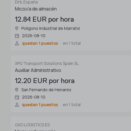
DHL España
Mozo/a de almacén
12.84 EUR por hora
Poligono Industrial de Marratxi
2026-08-10
quedan 1 puestos
en 1 total
XPO Transport Solutions Spain SL
Auxiliar Administrativo
12.20 EUR por hora
San Fernando de Henares
2026-08-10
quedan 1 puestos
en 1 total
GXO LOGISTICS ES