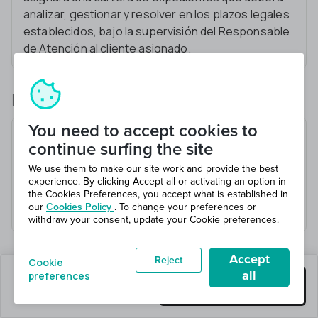
analizar, gestionar y resolver en los plazos legales
establecidos, bajo la supervisión del Responsable
de Atención al cliente asignado.
Lo que harás
You need to accept cookies to
Cumplimiento en plazo y calidad de los
continue surfing the site
expedientes asignados
We use them to make our site work and provide the best
Apoyo al equipo en el levantamiento de alertas,
experience. By clicking Accept all or activating an option in
situaciones de riesgo.
the Cookies Preferences, you accept what is established in
our
Cookies Policy
. To change your preferences or
Interacción con el resto de áreas
withdraw your consent, update your Cookie preferences.
Accept
Reject
Cookie
all
preferences
quedan 10 puestos
Consigue este trabajo
en 10 total