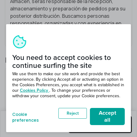
Almacén, serás responsable de la recepción,
almacenamiento y preparación de pedidos para su
posterior distribución. Buscamos personas
responsables, organizadas y con experiencia en
almacén. Incorporación inmediata en una empresa
logística.
You need to accept cookies to
Lo que harás
continue surfing the site
We use them to make our site work and provide the best
Recepción y almacenamiento de productos
experience. By clicking Accept all or activating an option in
Preparación de pedidos para distribución
the Cookies Preferences, you accept what is established in
our
Cookies Policy
. To change your preferences or
Mantenimiento del orden en el almacén
withdraw your consent, update your Cookie preferences.
Carga y descarga de mercancía
Accept
Reject
Cookie
all
preferences
quedan 1 puestos
Consigue este trabajo
en 1 total