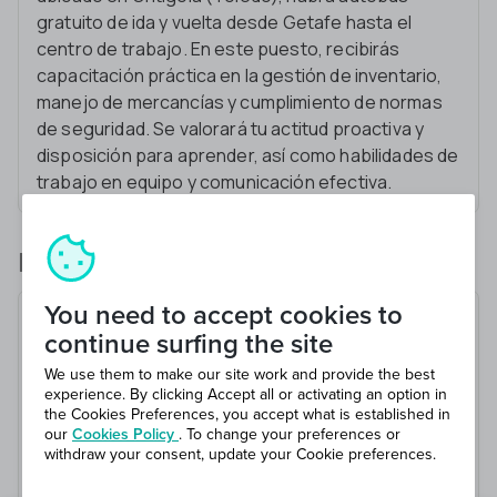
gratuito de ida y vuelta desde Getafe hasta el
centro de trabajo. En este puesto, recibirás
capacitación práctica en la gestión de inventario,
manejo de mercancías y cumplimiento de normas
de seguridad. Se valorará tu actitud proactiva y
disposición para aprender, así como habilidades de
trabajo en equipo y comunicación efectiva.
Lo que harás
You need to accept cookies to
Recibir y clasificar mercancías
continue surfing the site
Preparar pedidos para envío
We use them to make our site work and provide the best
Realizar inventarios periódicos
experience. By clicking Accept all or activating an option in
Mantener el área de trabajo ordenada
the Cookies Preferences, you accept what is established in
our
Cookies Policy
. To change your preferences or
Seguir las normas de seguridad
withdraw your consent, update your Cookie preferences.
Colaborar con el equipo de almacén