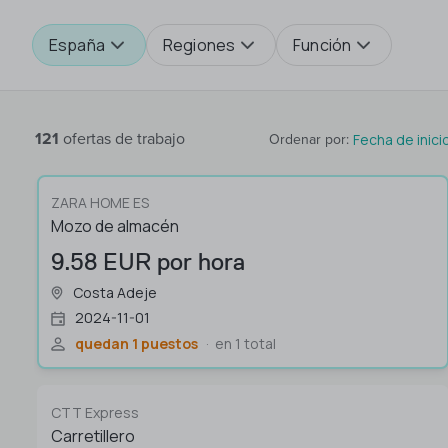
España
Regiones
Función
121
ofertas de trabajo
Fecha de inici
Ordenar por
:
ZARA HOME ES
Mozo de almacén
9.58 EUR por hora
Costa Adeje
2024-11-01
quedan 1 puestos
en 1 total
CTT Express
Carretillero