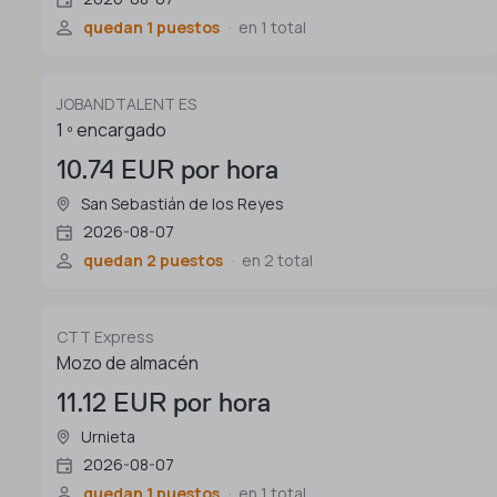
quedan 1 puestos
en 1 total
JOBANDTALENT ES
1 º encargado
10.74 EUR por hora
San Sebastián de los Reyes
2026-08-07
quedan 2 puestos
en 2 total
CTT Express
Mozo de almacén
11.12 EUR por hora
Urnieta
2026-08-07
quedan 1 puestos
en 1 total