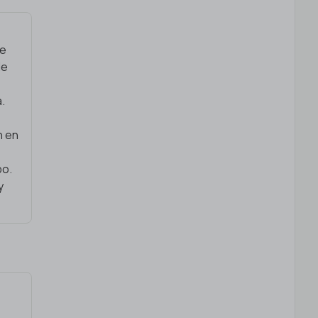
de
de
a.
n en
po.
y