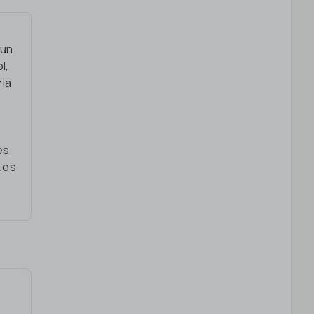
 un
l,
ria
es
 es