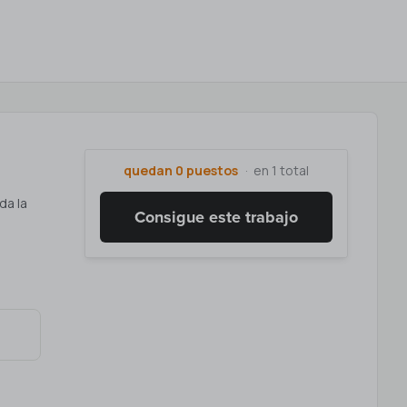
quedan 0 puestos
en 1 total
da la
Consigue este trabajo