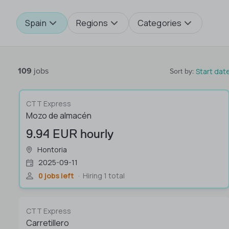
Spain
Regions
Categories
109
jobs
Start dat
Sort by
:
CTT Express
Mozo de almacén
9.94 EUR hourly
Hontoria
2025-09-11
0 jobs left
Hiring 1 total
CTT Express
Carretillero