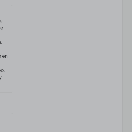
de
de
a.
n en
po.
y