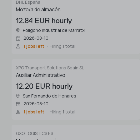
DHL España
Mozo/a de almacén
12.84 EUR hourly
Poligono Industrial de Marratxi
2026-08-10
1 jobs left
Hiring 1 total
XPO Transport Solutions Spain SL
Auxiliar Administrativo
12.20 EUR hourly
San Fernando de Henares
2026-08-10
1 jobs left
Hiring 1 total
GXO LOGISTICS ES