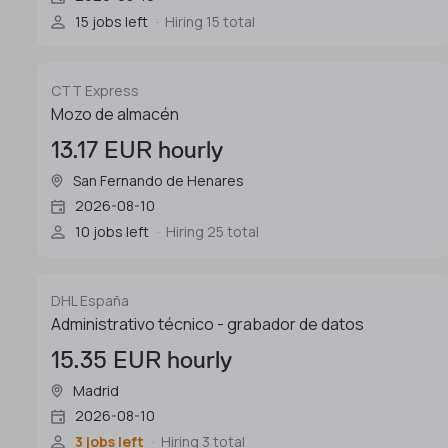
15 jobs left
Hiring 15 total
CTT Express
Mozo de almacén
13.17 EUR hourly
San Fernando de Henares
2026-08-10
10 jobs left
Hiring 25 total
DHL España
Administrativo técnico - grabador de datos
15.35 EUR hourly
Madrid
2026-08-10
3 jobs left
Hiring 3 total