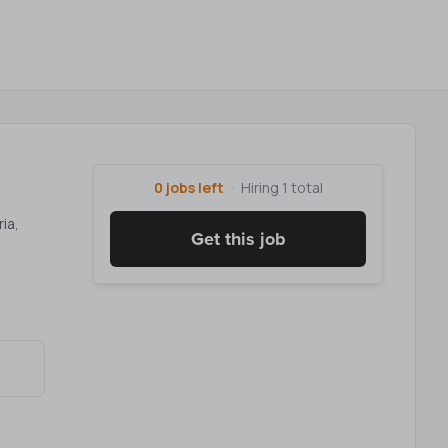
0 jobs left
Hiring 1 total
ia,
Get this job