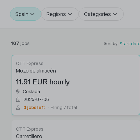
Spain
Regions
Categories
107
jobs
Start dat
Sort by
:
CTT Express
Mozo de almacén
11.91 EUR hourly
Coslada
2025-07-06
0 jobs left
Hiring 7 total
CTT Express
Carretillero