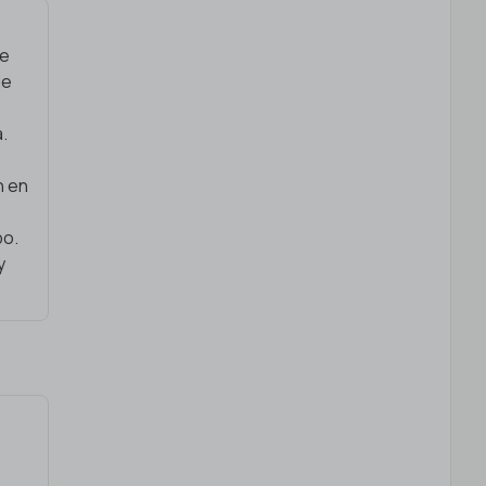
de
de
a.
n en
po.
y