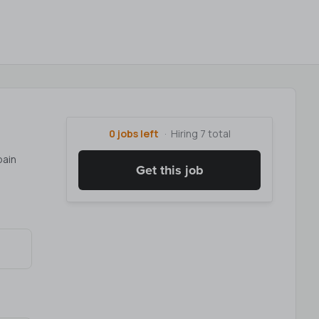
0 jobs left
Hiring 7 total
pain
Get this job