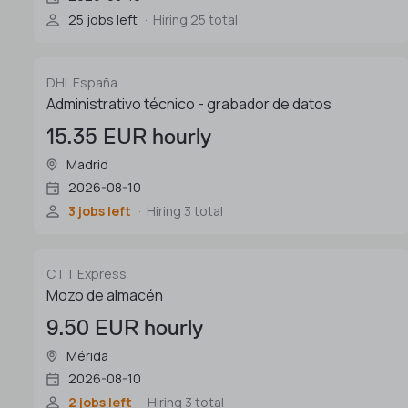
25 jobs left
Hiring 25 total
DHL España
Administrativo técnico - grabador de datos
15.35 EUR hourly
Madrid
2026-08-10
3 jobs left
Hiring 3 total
CTT Express
Mozo de almacén
9.50 EUR hourly
Mérida
2026-08-10
2 jobs left
Hiring 3 total