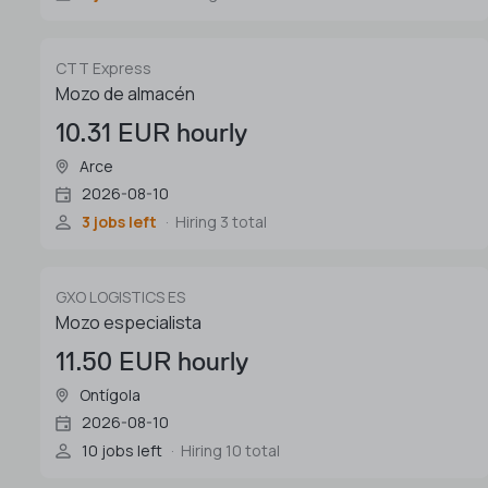
CTT Express
Mozo de almacén
10.31 EUR hourly
Arce
2026-08-10
3 jobs left
Hiring 3 total
GXO LOGISTICS ES
Mozo especialista
11.50 EUR hourly
Ontígola
2026-08-10
10 jobs left
Hiring 10 total