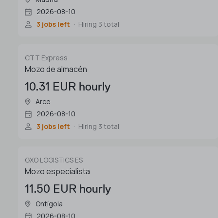
2026-08-10
3 jobs left
Hiring 3 total
CTT Express
Mozo de almacén
10.31 EUR hourly
Arce
2026-08-10
3 jobs left
Hiring 3 total
GXO LOGISTICS ES
Mozo especialista
11.50 EUR hourly
Ontígola
2026-08-10