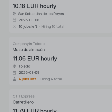
10.18 EUR hourly
San Sebastián de los Reyes
2026-08-08
10 jobs left
Hiring 10 total
Company in Toledo
Mozo de almacén
11.06 EUR hourly
Toledo
2026-08-09
4 jobs left
Hiring 4 total
CTT Express
Carretillero
11.79 EUR hourly