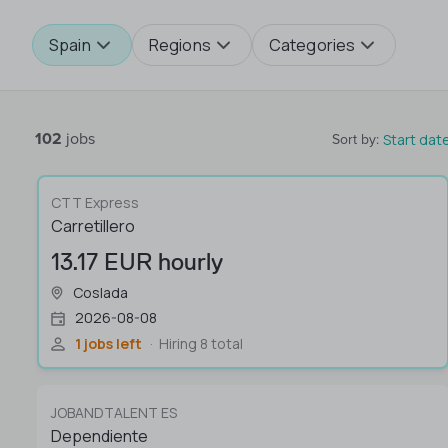
Spain
Regions
Categories
102
jobs
Start dat
Sort by
:
CTT Express
Carretillero
13.17 EUR hourly
Coslada
2026-08-08
1 jobs left
Hiring 8 total
JOBANDTALENT ES
Dependiente