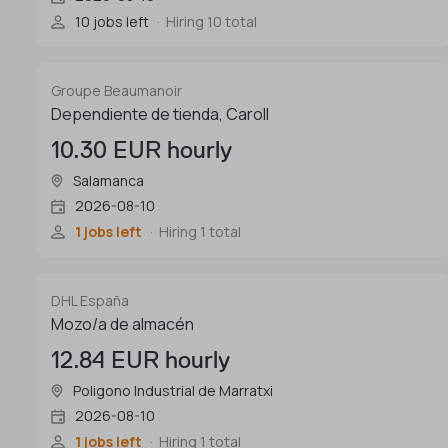
10 jobs left
Hiring 10 total
Groupe Beaumanoir
Dependiente de tienda, Caroll
10.30 EUR hourly
Salamanca
2026-08-10
1 jobs left
Hiring 1 total
DHL España
Mozo/a de almacén
12.84 EUR hourly
Poligono Industrial de Marratxi
2026-08-10
1 jobs left
Hiring 1 total