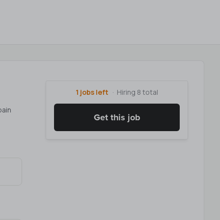
1 jobs left
Hiring 8 total
pain
Get this job