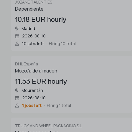
JOBANDTALENT ES
Dependiente
10.18 EUR hourly
Madrid
2026-08-10
10 jobs left
Hiring 10 total
DHL España
Mozo/a de almacén
11.53 EUR hourly
Mourentán
2026-08-10
1 jobs left
Hiring 1 total
TRUCK AND WHEEL PACKAGING S.L