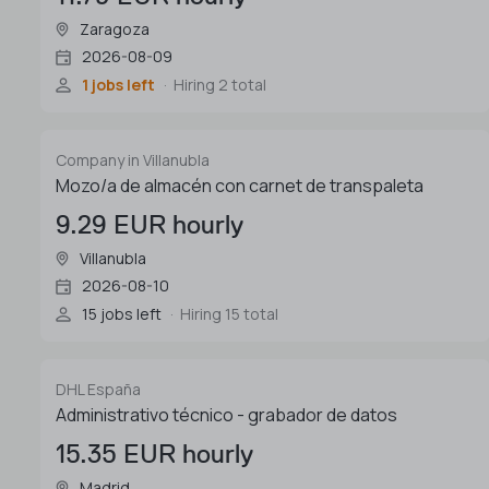
Zaragoza
2026-08-09
1 jobs left
Hiring 2 total
Company in Villanubla
Mozo/a de almacén con carnet de transpaleta
9.29 EUR hourly
Villanubla
2026-08-10
15 jobs left
Hiring 15 total
DHL España
Administrativo técnico - grabador de datos
15.35 EUR hourly
Madrid